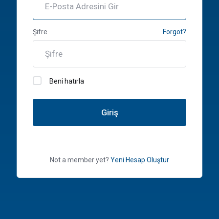
Şifre
Forgot?
Beni hatırla
Giriş
Not a member yet?
Yeni Hesap Oluştur