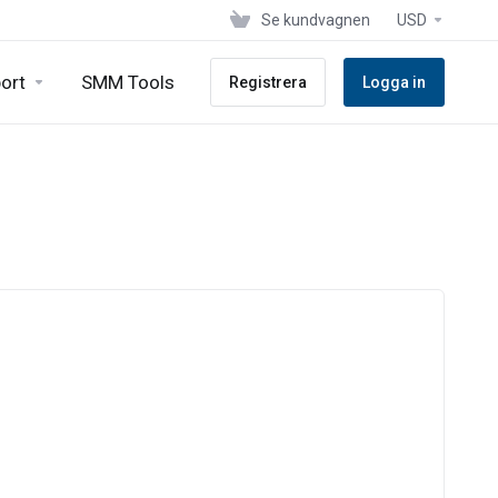
Se kundvagnen
USD
ort
SMM Tools
Registrera
Logga in