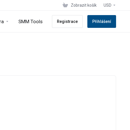
Zobrazit košík
USD
ra
SMM Tools
Registrace
Přihlášení