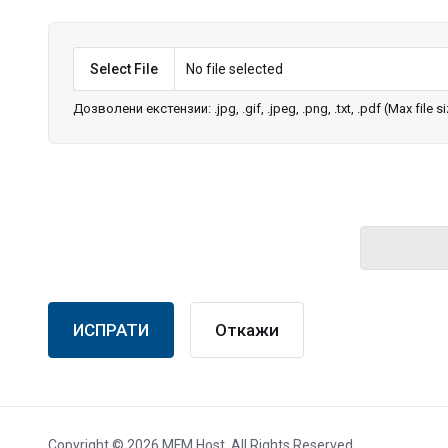
Select File
No file selected
Дозволени екстензии: .jpg, .gif, .jpeg, .png, .txt, .pdf (Max file 
Откажи
Copyright © 2026 MFM Host. All Rights Reserved.