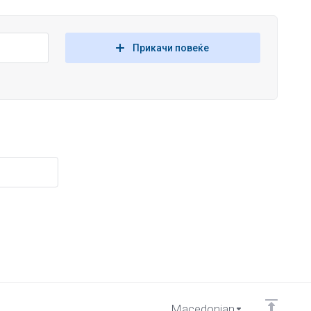
Прикачи повеќе
Macedonian